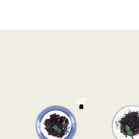
ナ
稿:
ビ
ゲ
ー
シ
ョ
ン