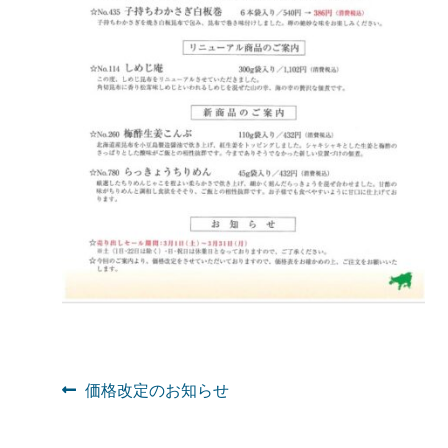
投
前
価格改定のお知らせ
の
稿
投