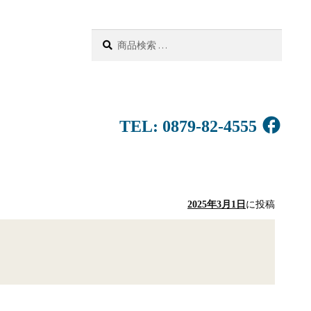
検
検
索
索
対
象:
facebook
TEL:
0879-82-4555
2025年3月1日
に投稿