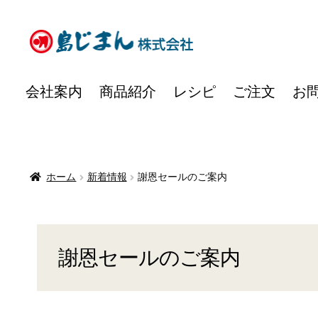
ナ
コ
ビ
ン
ゲ
テ
会社案内
商品紹介
レシピ
ご注文
お
ー
ン
シ
ツ
ョ
へ
ン
ス
へ
キ
ホーム
新着情報
謝恩セールのご案内
ス
ッ
キ
プ
ッ
プ
謝恩セールのご案内