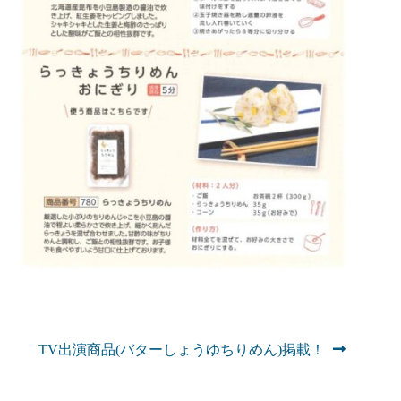
次
TV出演商品(バターしょうゆちりめん)掲載！
の
投